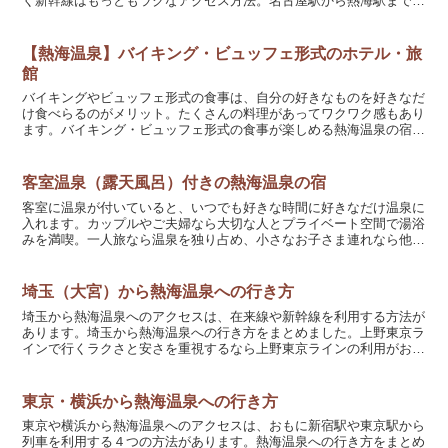
く新幹線はもっともラクなアクセス方法。名古屋駅から熱海駅まで東
海道新幹線「こだま」が運行しています。名古屋駅東海道新...
【熱海温泉】バイキング・ビュッフェ形式のホテル・旅
館
バイキングやビュッフェ形式の食事は、自分の好きなものを好きなだ
け食べらるのがメリット。たくさんの料理があってワクワク感もあり
ます。バイキング・ビュッフェ形式の食事が楽しめる熱海温泉の宿を
まとめました。熱海駅から徒歩５分以内の宿伊東園ホテル ...
客室温泉（露天風呂）付きの熱海温泉の宿
客室に温泉が付いていると、いつでも好きな時間に好きなだけ温泉に
入れます。カップルやご夫婦なら大切な人とプライベート空間で湯浴
みを満喫。一人旅なら温泉を独り占め、小さなお子さま連れなら他の
人の目を気にすることなくお風呂に入れます。客室に温泉が...
埼玉（大宮）から熱海温泉への行き方
埼玉から熱海温泉へのアクセスは、在来線や新幹線を利用する方法が
あります。埼玉から熱海温泉への行き方をまとめました。上野東京ラ
インで行くラクさと安さを重視するなら上野東京ラインの利用がおす
すめです。グリーン車を利用すれば旅行気分も楽しめます。...
東京・横浜から熱海温泉への行き方
東京や横浜から熱海温泉へのアクセスは、おもに新宿駅や東京駅から
列車を利用する４つの方法があります。熱海温泉への行き方をまとめ