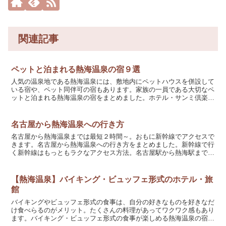
関連記事
ペットと泊まれる熱海温泉の宿９選
人気の温泉地である熱海温泉には、敷地内にペットハウスを併設して
いる宿や、ペット同伴可の宿もあります。家族の一員である大切なペ
ットと泊まれる熱海温泉の宿をまとめました。ホテル・サンミ倶楽部
熱海の街と水平線を望む海辺の宿。敷地内に犬専用のペット...
名古屋から熱海温泉への行き方
名古屋から熱海温泉までは最短２時間～。おもに新幹線でアクセスで
きます。名古屋から熱海温泉への行き方をまとめました。新幹線で行
く新幹線はもっともラクなアクセス方法。名古屋駅から熱海駅まで東
海道新幹線「こだま」が運行しています。名古屋駅東海道新...
【熱海温泉】バイキング・ビュッフェ形式のホテル・旅
館
バイキングやビュッフェ形式の食事は、自分の好きなものを好きなだ
け食べらるのがメリット。たくさんの料理があってワクワク感もあり
ます。バイキング・ビュッフェ形式の食事が楽しめる熱海温泉の宿を