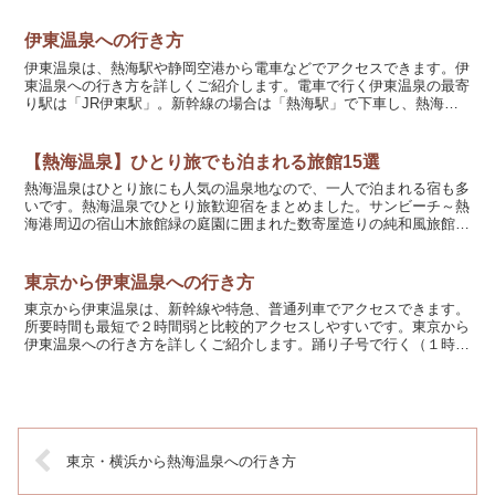
まとめました。熱海駅から徒歩５分以内の宿伊東園ホテル ...
伊東温泉への行き方
伊東温泉は、熱海駅や静岡空港から電車などでアクセスできます。伊
東温泉への行き方を詳しくご紹介します。電車で行く伊東温泉の最寄
り駅は「JR伊東駅」。新幹線の場合は「熱海駅」で下車し、熱海駅
で普通列車に乗り換えます。普通列車（伊東線）は、１日の...
【熱海温泉】ひとり旅でも泊まれる旅館15選
熱海温泉はひとり旅にも人気の温泉地なので、一人で泊まれる宿も多
いです。熱海温泉でひとり旅歓迎宿をまとめました。サンビーチ～熱
海港周辺の宿山木旅館緑の庭園に囲まれた数寄屋造りの純和風旅館。
食事は朝夕ともにお部屋出し。徒歩５分圏内には飲食街があ...
東京から伊東温泉への行き方
東京から伊東温泉は、新幹線や特急、普通列車でアクセスできます。
所要時間も最短で２時間弱と比較的アクセスしやすいです。東京から
伊東温泉への行き方を詳しくご紹介します。踊り子号で行く（１時間
30分～）踊り子号は、東京と伊豆急下田駅を結ぶ特急列車...
東京・横浜から熱海温泉への行き方