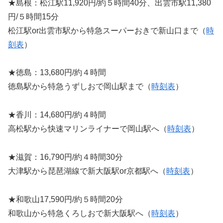
★島根：松江駅11,920円/約５時間40分、出雲市駅11,380
円/５時間15分
松江駅or出雲市駅から特急スーパーおきで新山口まで（
時
刻表
）
★徳島：13,680円/約４時間
徳島駅から特急うずしおで岡山駅まで（
時刻表
）
★香川：14,680円/約４時間
高松駅から快速マリンライナーで岡山駅へ（
時刻表
）
★滋賀：16,790円/約４時間30分
大津駅から琵琶湖線で新大阪駅or京都駅へ（
時刻表
）
★和歌山17,590円/約５時間20分
和歌山から特急くろしおで新大阪駅へ（
時刻表
）