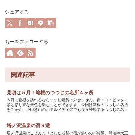
シェアする
ちーをフォローする
関連記事
見頃は５月！箱根のつつじの名所４ヶ所
５月に箱根を訪れるならつつじ鑑賞は外せません。赤・白・ピンク・
紫と彩り豊な景色を楽むことができます。今回は箱根のつつじの名所
をご紹介。小田急山のホテルメディアでも度々登場するつつじの名
所。30種3,000株のつつじが広大な庭園を彩ります。同...
塔ノ沢温泉の宿９選
塔ノ沢温泉はこじんまりとした老舗の宿が多いのが特徴。明治や大正