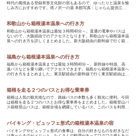
時代の風情ある登録有形文化財の宿もあるので、ゆったりと温泉を愉
しみ方におすすめです。塔ノ沢一の湯 本館写真：じゃらん提供江戸
時代から続く国指定登録有形文化財の宿。部屋数：21室（...
和歌山から箱根湯本温泉への行き方
和歌山から箱根湯本温泉は最短３時間40分～。直通の電車やバスは
ないので、大阪経由でのアクセスとなります。和歌山から箱根湯本温
泉への行き方を詳しくまとめました。新大阪経由の新幹線で行く箱根
湯本の新幹線最寄り駅は小田原駅。東海道新幹線のこだまや...
福島から箱根湯本温泉への行き方
福島から箱根湯本温泉までは最短３時間40分～。新幹線や特急、高
速バスなどを乗り継いでアクセスできます。福島から箱根湯本温泉へ
の行き方をまとめました。東京駅経由の新幹線で行く東京駅経由は、
東京駅で東北新幹線から東海道新幹線「ひかり」「こだま」...
箱根を走る２つのバスとお得な乗車券
箱根は人気の観光地なので、路線バスの本数も多く観光に便利。今回
は箱根を走る２つのバスとお得な乗車券をまとめました。箱根登山バ
ス箱根登山バスは、箱根全域を網羅しているバス。このバスを利用す
れば、箱根湯本駅を起点にほとんどの観光スポットへ行くこ...
バイキング・ビュッフェ形式の箱根湯本温泉の宿
バイキングやビュッフェ形式の食事は、自分の好きなものを好きなだ
け食べらるのがメリット。たくさんの料理があってワクワク感もあり