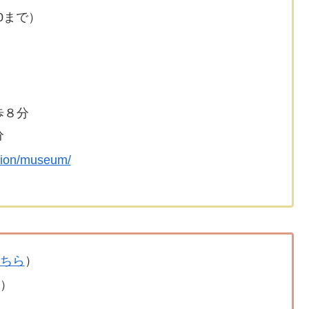
30まで）
歩８分
分
ation/museum/
ちら
）
料）