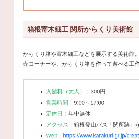
箱根寄木細工 関所からくり美術館
からくり箱や寄木細工などを展示する美術館
売コーナーや、からくり箱を作って遊べる工
入館料（大人）
：300円
営業時間
：9:00～17:00
定休日
：年中無休
アクセス
：箱根登山バス「関所跡」
Web
：
https://www.karakuri.gr.jp/cre